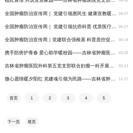
植此青绿 共筑宜居家园——吉林省肿瘤医院党支部携手多方共植绿色“微心愿”
04-30
全国肿瘤防治宣传周｜ 党建引领惠民生 健康宣教暖人心 ——吉林省肿瘤医院医技第四党支部与外科第十党支部联合开展社区健康宣教活动
04-27
全国肿瘤防治宣传周｜ 党建引领抗癌科普 优质医疗下沉基层 ——吉林省肿瘤医院内科第一党支部赴镇赉开展肿瘤防治系列活动
04-27
全国肿瘤防治宣传周｜党建联合强根基 科普质控促发展——吉林省放疗质量控制中心联合多支部开展肿瘤防治系列活动
04-14
携手防痨护青春 爱心助学暖校园——吉林省肿瘤医院多支部联合开展“防治结核健康校园”主题党日活动
03-25
吉林省肿瘤医院外科第五党支部联合妇瘤一科开展妇女节专题患教会
03-13
微心愿情暖夕阳红 党建魂引领为民路——吉林省肿瘤医院多支部联合开展“微心愿”敬老爱老主题活动
12-17
首页
1
2
3
4
5
下一页
尾页