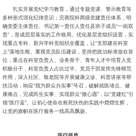
扎实开展党纪学习教育，通过专题党课、警示教育等
多种形式强化纪律意识；完善院科两级党建责任体系，明
确党委主体责任、书记第一责任人责任及班子成员“一岗双
责”，形成层层落实的工作格局。优化基层党组织设置，实
现重点专科、新兴学科党组织全覆盖，让“支部建在科室
上”落地生根。重视党员队伍建设，坚持把政治标准放在首
位，重点在科室负责人、业务骨干、青年人才中培育入党
积极分子，科室负责人占比过半。党员干部发挥先锋模范
作用，深入社区、敬老院等开展健康义诊、科普讲座等帮
扶活动，响应“我为群众办实事”号召，破解就医堵点、健
康痛点，完成民生实事、实现群众“微心愿”，以“党建红”引
领“医疗蓝”。让初心使命在救死扶伤的实践中熠熠生辉，
让党的旗帜在医疗服务一线高高飘扬。
医疗提质