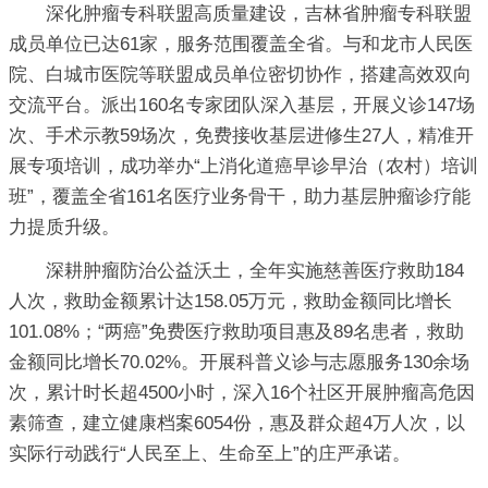
深化肿瘤专科联盟高质量建设，吉林省肿瘤专科联盟
成员单位已达61家，服务范围覆盖全省。与和龙市人民医
院、白城市医院等联盟成员单位密切协作，搭建高效双向
交流平台。派出160名专家团队深入基层，开展义诊147场
次、手术示教59场次，免费接收基层进修生27人，精准开
展专项培训，成功举办“上消化道癌早诊早治（农村）培训
班”，覆盖全省161名医疗业务骨干，助力基层肿瘤诊疗能
力提质升级。
深耕肿瘤防治公益沃土，全年实施慈善医疗救助184
人次，救助金额累计达158.05万元，救助金额同比增长
101.08%；“两癌”免费医疗救助项目惠及89名患者，救助
金额同比增长70.02%。开展科普义诊与志愿服务130余场
次，累计时长超4500小时，深入16个社区开展肿瘤高危因
素筛查，建立健康档案6054份，惠及群众超4万人次，以
实际行动践行“人民至上、生命至上”的庄严承诺。