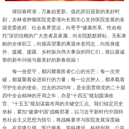
律回春晖渐，万象始更新。值此辞旧迎新的美好时
刻，吉林省肿瘤医院党委谨向长期关心支持医院发展的各
级党委政府、社会各界贤达，向寄予“健康所系、性命相
托”深切信赖的广大患者及家属，向全院默默耕耘、无私奉
献的全体职工，向德高望重的离退休老同志，向投身援
外、援藏、援疆、乡村振兴伟大事业的同仁们，致以最诚
挚的新年问候与最美好的新春祝福！
每一份坚守，都闪耀着医者仁心的光芒；每一次突
破，都凝聚着奋进前行的力量；每一位吉肿人，都承载着
守护生命的使命。过去的2025年，是全面贯彻党的二十届
四中全会精神的开局之年，亦是“十四五”规划圆满收
官、“十五五”规划谋篇布局的关键交汇点。我们锚定历史
坐标，紧扣“健康中国”战略部署，以习近平新时代中国特
色社会主义思想为指引，将战略要求与医院发展深度融
合，在党建引领、医疗服务、学科建设、科研创新、公益