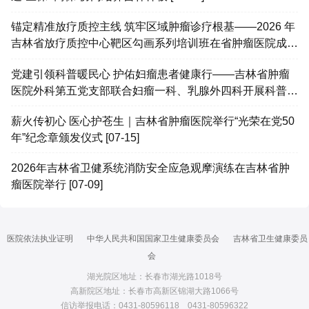
锚定精准放疗质控主线 筑牢区域肿瘤诊疗根基——2026 年
吉林省放疗质控中心靶区勾画系列培训班在省肿瘤医院成功
举办 [07-25]
党建引领科普暖民心 护佑妇瘤患者健康行——吉林省肿瘤
医院外科第五党支部联合妇瘤一科、乳腺外四科开展科普患
教会 [07-25]
薪火传初心 医心护苍生｜吉林省肿瘤医院举行“光荣在党50
年”纪念章颁发仪式 [07-15]
2026年吉林省卫健系统消防安全应急观摩演练在吉林省肿
瘤医院举行 [07-09]
医院依法执业证明
中华人民共和国国家卫生健康委员会
吉林省卫生健康委员
会
湖光院区地址：长春市湖光路1018号
高新院区地址：长春市高新区锦湖大路1066号
信访举报电话：0431-80596118 0431-80596322