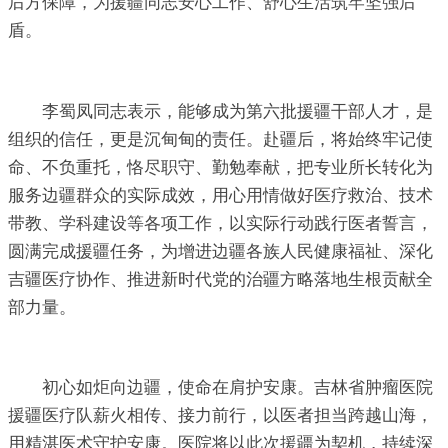
后方保障，为援疆同志安心工作、舒心生活筑牢坚强后
盾。
李蜀凤同志表示，能够成为第六批援疆干部人才，是
组织的信任，更是沉甸甸的责任。赴疆后，将始终牢记使
命、不负重托，恪尽职守、勤勉奉献，把专业所长转化为
服务边疆群众的实际成效，用心用情做好医疗救治、技术
带教、学科建设等各项工作，以实际行动践行医者誓言，
圆满完成援疆任务，为增进边疆各族人民健康福祉、深化
吉疆医疗协作、推进新时代党的治疆方略落地生根贡献全
部力量。
初心如炬向边疆，使命在肩护安康。吉林省肿瘤医院
援疆医疗队薪火相传、接力前行，以医者担当跨越山海，
用精湛医术守护安康。医院将以此次援疆为契机，持续深