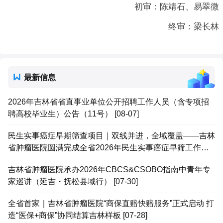
初审：陈靖石、易翠微
终审：梁长林
最新信息
2026年吉林省省直事业单位公开招聘工作人员（含专项招
聘高校毕业生）公告（11号） [08-07]
民生实事癌症早期筛查项目｜双线并进，全域覆盖——吉林
省肿瘤医院圆满完成全省2026年民生实事癌症早筛工作
[08-07]
吉林省肿瘤医院承办2026年CBCS&CSOBO指南中青年专
家巡讲（延吉・抚松县域行） [07-30]
全省首家｜吉林省肿瘤医院“商保直赔快赔服务”正式启动 打
造“医保+商保”协同结算吉林样板 [07-28]