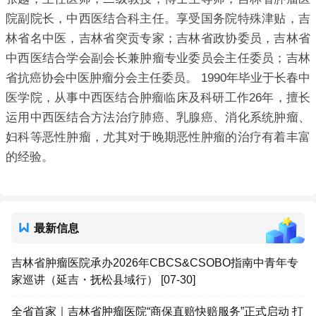
院副院长，中西医结合科主任。享受国务院特殊津贴，吉
林省名中医，吉林省突贡专家；吉林省政协委员，吉林省
中西医结合学会副会长兼肿瘤专业委员会主任委员；吉林
省抗癌协会中医肿瘤分会主任委员。 1990年毕业于长春中
医学院，从事中西医结合肿瘤临床及科研工作26年，擅长
运用中西医结合方法治疗肺癌、乳腺癌、消化系统肿瘤、
妇科等恶性肿瘤，尤其对于晚期恶性肿瘤的治疗有着丰富
的经验。
最新信息
吉林省肿瘤医院承办2026年CBCS&CSOBO指南中青年专
家巡讲（延吉・抚松县域行） [07-30]
全省首家｜吉林省肿瘤医院“商保直赔快赔服务”正式启动 打