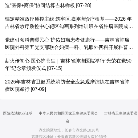
造“医保+商保”协同结算吉林样板 [07-28]
锚定精准放疗质控主线 筑牢区域肿瘤诊疗根基——2026 年
吉林省放疗质控中心靶区勾画系列培训班在省肿瘤医院成功
举办 [07-25]
党建引领科普暖民心 护佑妇瘤患者健康行——吉林省肿瘤
医院外科第五党支部联合妇瘤一科、乳腺外四科开展科普患
教会 [07-25]
薪火传初心 医心护苍生｜吉林省肿瘤医院举行“光荣在党50
年”纪念章颁发仪式 [07-15]
2026年吉林省卫健系统消防安全应急观摩演练在吉林省肿
瘤医院举行 [07-09]
医院依法执业证明
中华人民共和国国家卫生健康委员会
吉林省卫生健康委员
会
湖光院区地址：长春市湖光路1018号
高新院区地址：长春市高新区锦湖大路1066号