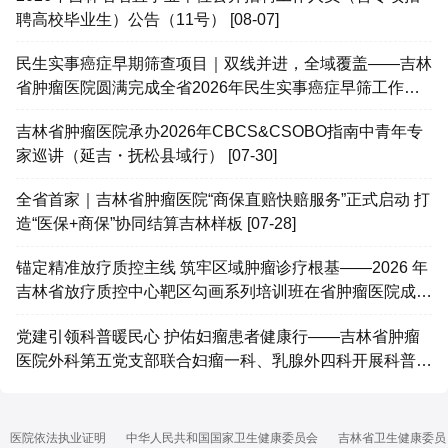
聘高校毕业生）公告（11号） [08-07]
民生实事癌症早期筛查项目｜双线并进，全域覆盖——吉林
省肿瘤医院圆满完成全省2026年民生实事癌症早筛工作
[08-07]
吉林省肿瘤医院承办2026年CBCS&CSOBO指南中青年专
家巡讲（延吉・抚松县域行） [07-30]
全省首家｜吉林省肿瘤医院“商保直赔快赔服务”正式启动 打
造“医保+商保”协同结算吉林样板 [07-28]
锚定精准放疗质控主线 筑牢区域肿瘤诊疗根基——2026 年
吉林省放疗质控中心靶区勾画系列培训班在省肿瘤医院成功
举办 [07-25]
党建引领科普暖民心 护佑妇瘤患者健康行——吉林省肿瘤
医院外科第五党支部联合妇瘤一科、乳腺外四科开展科普患
教会 [07-25]
医院依法执业证明
中华人民共和国国家卫生健康委员会
吉林省卫生健康委员